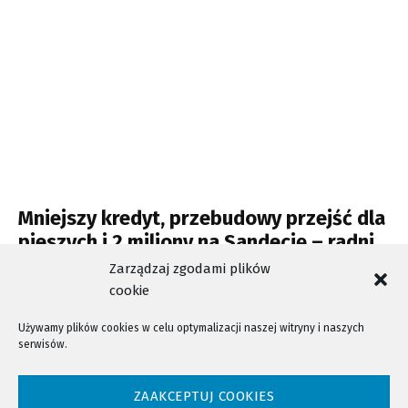
Mniejszy kredyt, przebudowy przejść dla
pieszych i 2 miliony na Sandecję – radni
przyjęli zmiany w budżecie
Zarządzaj zgodami plików
cookie
Używamy plików cookies w celu optymalizacji naszej witryny i naszych
serwisów.
NTV - Nasza Telewizja Sądecka © 2023 Wszystkie prawa zastrzeżone!
ZAAKCEPTUJ COOKIES