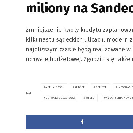
miliony na Sandec
Zmniejszenie kwoty kredytu zaplanowan
kilkunastu sądeckich ulicach, moderniz
najbliższym czasie będą realizowane w
uchwale budżetowej. Zgodzili się także
AKTUALNOŚCI
BUDŻET
DEFICYT
INFORMACJ
TAGI
UCHWAŁA BUDŻETOWA
WIDEO
WYDARZENIA NOWY 