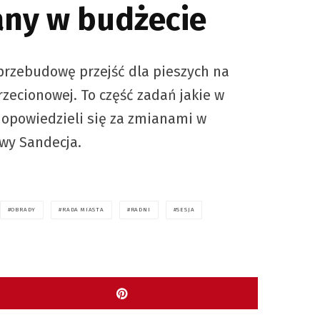
iany w budżecie
przebudowę przejść dla pieszych na
zecionowej. To część zadań jakie w
 opowiedzieli się za zmianami w
owy Sandecja.
OBRADY
RADA MIASTA
RADNI
SESJA