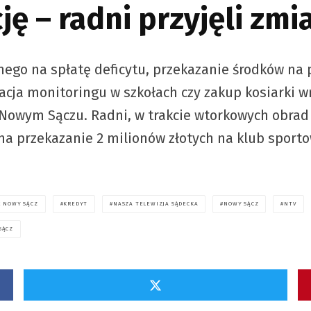
ję – radni przyjęli zm
ego na spłatę deficytu, przekazanie środków na 
acja monitoringu w szkołach czy zakup kosiarki wr
 Nowym Sączu. Radni, w trakcie wtorkowych obrad
 na przekazanie 2 milionów złotych na klub sport
E NOWY SĄCZ
KREDYT
NASZA TELEWIZJA SĄDECKA
NOWY SĄCZ
NTV
SĄCZ