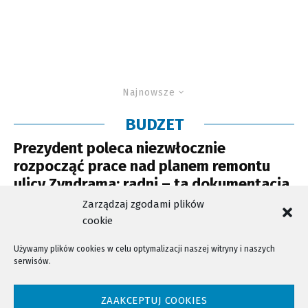
Najnowsze
BUDZET
Prezydent poleca niezwłocznie
rozpocząć prace nad planem remontu
ulicy Zyndrama; radni – ta dokumentacja
miała być gotowa do końca roku
Zarządzaj zgodami plików
cookie
Używamy plików cookies w celu optymalizacji naszej witryny i naszych
serwisów.
NTV - Nasza Telewizja Sądecka © 2023 Wszystkie prawa zastrzeżone!
ZAAKCEPTUJ COOKIES