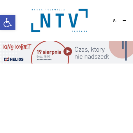
Otwórz pasek narzędzi