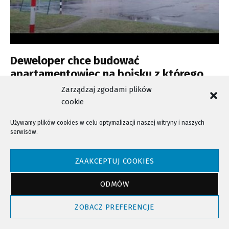
Deweloper chce budować
apartamentowiec na boisku z którego
korzystają mieszkańcy osiedla
Zarządzaj zgodami plików
cookie
Używamy plików cookies w celu optymalizacji naszej witryny i naszych
serwisów.
NTV - Nasza Telewizja Sądecka © 2023 Wszystkie prawa zastrzeżone!
ZAAKCEPTUJ COOKIES
ODMÓW
Powrót do góry
ZOBACZ PREFERENCJE