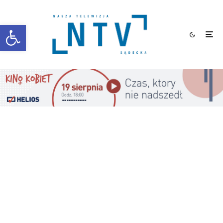
Otwórz pasek narzędzi