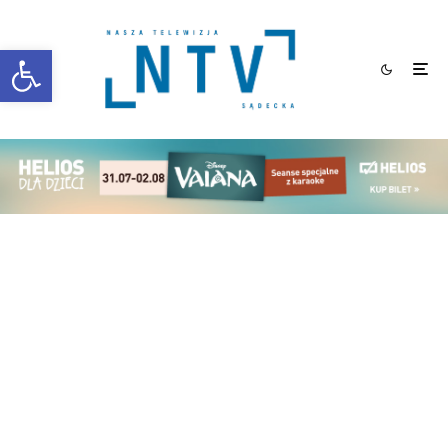
Otwórz pasek narzędzi