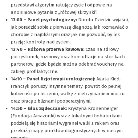
przedstawi algorytm ratujący życie i odpowie na
anonimowe pytania z „różowej skrzynki”.
13:00 – Panel psychologiczny:
Dorota Dziedzic wyjaśni,
jak poradzić sobie z pierwszą diagnozą, jak rozmawiać o
chorobie z najbliższymi oraz jak nie pozwolić, by lęk
przejął kontrolę nad życiem.
13:40 – Różowa przerwa kawowa:
Czas na zdrowy
poczęstunek, rozmowy oraz konsultacje na stoiskach
partnerów, gdzie będzie można odebrać vouchery na
zabiegi profilaktyczne.
14:10 – Panel fizjoterapii urologicznej:
Agata Kiełt-
Franczyk poruszy intymne tematy: powrót do pełnej
kobiecości po leczeniu, walkę z nietrzymaniem moczu
oraz pracę z bliznami pooperacyjnymi.
14:50 – Głos Sądeczanek:
Krystyna Kronenberger
(Fundacja Amazonki) wraz z lokalnymi bohaterkami
podzielą się historiami wygranej walki z rakiem oraz
przekażą mapę punktów diagnostycznych w naszym
regionie.