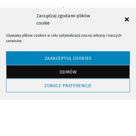
Zarządzaj zgodami plików
cookie
Używamy plików cookies w celu optymalizacji naszej witryny i naszych
serwisów.
NTV - Nasza Telewizja Sądecka © 2023 Wszystkie prawa zastrzeżone!
ZAAKCEPTUJ COOKIES
ODMÓW
Powrót do góry
ZOBACZ PREFERENCJE