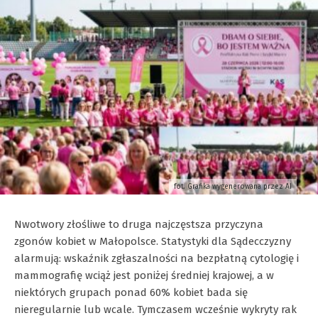
fot. Grafika wygenerowana przez AI
Nwotwory złośliwe to druga najczęstsza przyczyna
zgonów kobiet w Małopolsce. Statystyki dla Sądecczyzny
alarmują: wskaźnik zgłaszalności na bezpłatną cytologię i
mammografię wciąż jest poniżej średniej krajowej, a w
niektórych grupach ponad 60% kobiet bada się
nieregularnie lub wcale. Tymczasem wcześnie wykryty rak