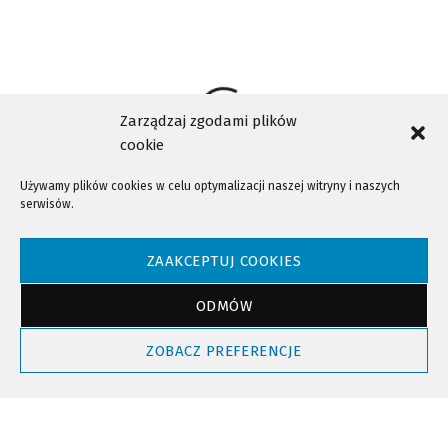
Zarządzaj zgodami plików
cookie
Używamy plików cookies w celu optymalizacji naszej witryny i naszych
serwisów.
NTV - Nasza Telewizja Sądecka © 2023 Wszystkie prawa zastrzeżone!
ZAAKCEPTUJ COOKIES
ODMÓW
Powrót do góry
ZOBACZ PREFERENCJE