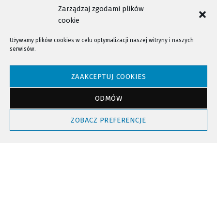
Zarządzaj zgodami plików
cookie
Używamy plików cookies w celu optymalizacji naszej witryny i naszych
serwisów.
NTV - Nasza Telewizja Sądecka © 2023 Wszystkie prawa zastrzeżone!
ZAAKCEPTUJ COOKIES
ODMÓW
Powrót do góry
ZOBACZ PREFERENCJE