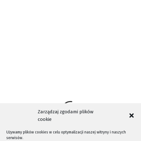
AKTUALNOŚCI
FAKRO
INFORMACJE NOWY SĄCZ
JURAND CZABAŃSKI
NASZA TELEWIZJA SĄDECKA
TAGI
NOWY SĄCZ
NTV
TELEWIZJA KABLOWA NOWY SĄCZ
WYDARZENIA NOWY SĄCZ
Zarządzaj zgodami plików
cookie
Używamy plików cookies w celu optymalizacji naszej witryny i naszych
serwisów.