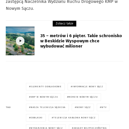
zastępcą Naczelnika Wydziału Ruchu Drogowego KMP w
Nowym Sączu.
Zobacz także
35 – metrów i 6 pięter. Takie schronisko
w Beskidzie Wyspowym chce
wybudować milioner
ELEMENTY ODBLASKOWE
INFORMACJE NOWY SĄCZ
KMP W NOWYM SĄCZU
MORD W NOWYM SĄCZU
NASZA TELEWIZJA SĄDECKA
NOWY SĄCZ
NTV
TAGI
ODBLASKI
TELEWIZJA KABLOWA NOWY SĄCZ
WYDARZENIA NOWY SĄCZ
ZASADY BEZPIECZEŃSTWA