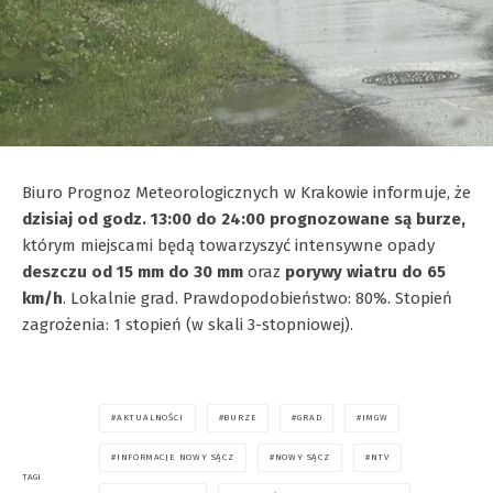
Biuro Prognoz Meteorologicznych w Krakowie informuje, że
dzisiaj od godz. 13:00 do 24:00 prognozowane są burze,
którym miejscami będą towarzyszyć intensywne opady
deszczu od 15 mm do 30 mm
oraz
porywy wiatru do 65
km/h
. Lokalnie grad. Prawdopodobieństwo: 80%. Stopień
zagrożenia: 1 stopień (w skali 3-stopniowej).
AKTUALNOŚCI
BURZE
GRAD
IMGW
INFORMACJE NOWY SĄCZ
NOWY SĄCZ
NTV
TAGI