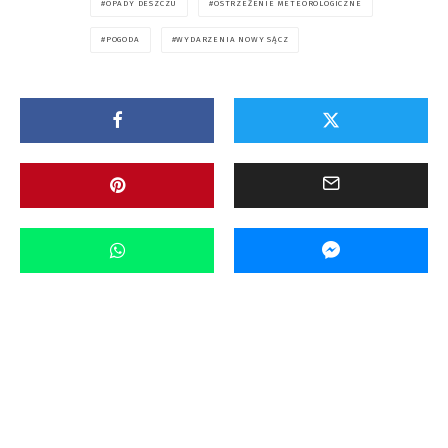
OPADY DESZCZU
OSTRZEŻENIE METEOROLOGICZNE
POGODA
WYDARZENIA NOWY SĄCZ