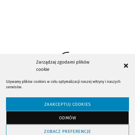
Zarządzaj zgodami plików
cookie
Używamy plików cookies w celu optymalizacji naszej witryny i naszych
serwisów.
NTV - Nasza Telewizja Sądecka © 2023 Wszystkie prawa zastrzeżone!
ZAAKCEPTUJ COOKIES
ODMÓW
Powrót do góry
ZOBACZ PREFERENCJE