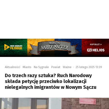
Aktualności
Miasto
Na Sygnale
Powiat
Ważne
·
25 lutego 2025 13:39
Do trzech razy sztuka? Ruch Narodowy
składa petycję przeciwko lokalizacji
nielegalnych imigrantów w Nowym Sączu