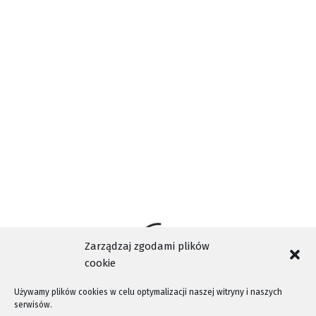
NASZA TELEWIZJA SĄDECKA
NOWY SĄCZ
OŚRODEK INTERWENCJI KRYZYSOWEJ W NAWOJOWEJ
TAGI
PODPISANIE UMOWY
POWIAT NOWOWSĄDECKI
TELEWIZJA KABLOWA NOWY SĄCZ
WYDARZENIA NOWY SĄCZ
Zarządzaj zgodami plików
cookie
Używamy plików cookies w celu optymalizacji naszej witryny i naszych
serwisów.