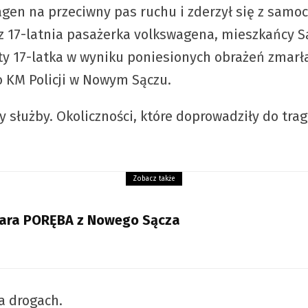
gen na przeciwny pas ruchu i zderzył się z sam
az 17-latnia pasażerka volkswagena, mieszkańcy S
ty 17-latka w wyniku poniesionych obrażeń zmarła 
o KM Policji w Nowym Sączu.
ły służby. Okoliczności, które doprowadziły do 
Zobacz także
rbara PORĘBA z Nowego Sącza
na drogach.