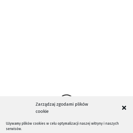
Czytelniczego. Impreza odbędzie się w piątek 27 września
na placu Pedagogicznej Biblioteki Wojewódzkiej w Nowym
Sączu.
Szczegóły w materiale filmowym.
Zarządzaj zgodami plików
cookie
Używamy plików cookies w celu optymalizacji naszej witryny i naszych
serwisów.