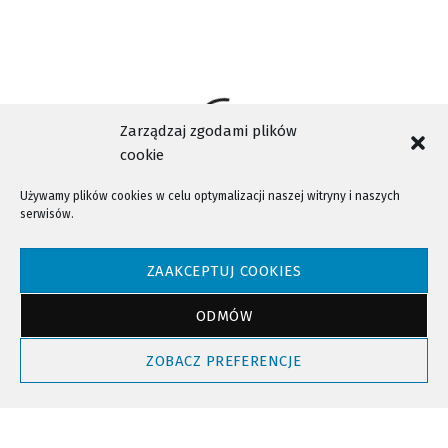
Zarządzaj zgodami plików
cookie
Używamy plików cookies w celu optymalizacji naszej witryny i naszych
serwisów.
NTV - Nasza Telewizja Sądecka © 2023 Wszystkie prawa zastrzeżone!
ZAAKCEPTUJ COOKIES
ODMÓW
Powrót do góry
ZOBACZ PREFERENCJE