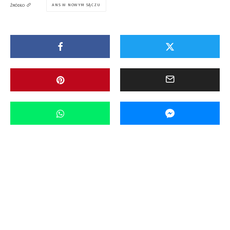
ANS W NOWYM SĄCZU
ŹRÓDŁO