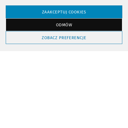
Aktualności
Miasto
Powiat
Ważne
·
8 stycznia 2026 15:58
ZAAKCEPTUJ COOKIES
Małopolska w okowach mrozu i śniegu.
Wojewoda apeluje o czujność, w Tatrach
ODMÓW
„trójka”
ZOBACZ PREFERENCJE