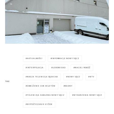
AKTUALNOŚCI
INFORMACJE NOWY SĄCZ
INTERPELACJA
LODOWISKO
MACIEJ ROGÓŻ
NASZA TELEWIZJA SĄDECKA
NOWY SĄCZ
NTV
TAGI
OBNIŻENIE CEN BILETÓW
RADNY
TELEWIZJA KABLOWA NOWY SĄCZ
WYDARZENIA NOWY SĄCZ
WYPOŻYCZANIE ŁYŻEW