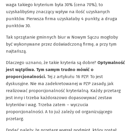
waga takiego kryterium była 30% (cena 70%), to
uzyskalibyśmy znaczący wpływ na ilość uzyskanych
punktów. Pierwsza firma uzyskałaby 4 punkty, a druga
punktów 30.
Tak sprzątanie gminnych biur w Nowym Sączu mogłoby
być wykonywane przez doświadczoną firmę, a przy tym
najtańszą.
Dlaczego uznano, że takie kryteria są dobre?
Optymalność
jest wątpliwa. Tym samym trudno mówić o
proporcjonalności.
Tej z artykułu 16 PZP. To jest
dyskusyjne. Nie ma zadekretowanej w PZP zasady, jak
realizować proporcjonalność kryterialną. Każdy przetarg
jest inny i trzeba każdorazowo dopasowywać zestaw
kryteriów i wag. Trzeba zatem – wyczucia
proporcjonalności. A to już zależy od organizującego
przetarg.
Dodać należy, że przetarg wygrał podmiot, który został