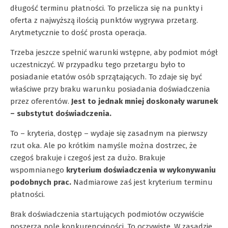
długość terminu płatności. To przelicza się na punkty i
oferta z najwyższą ilością punktów wygrywa przetarg.
Arytmetycznie to dość prosta operacja.
Trzeba jeszcze spełnić warunki wstępne, aby podmiot mógł
uczestniczyć. W przypadku tego przetargu było to
posiadanie etatów osób sprzątających. To zdaje się być
właściwe przy braku warunku posiadania doświadczenia
przez oferentów.
Jest to jednak mniej doskonały warunek
– substytut doświadczenia.
To – kryteria, dostęp – wydaje się zasadnym na pierwszy
rzut oka. Ale po krótkim namyśle można dostrzec, że
czegoś brakuje i czegoś jest za dużo. Brakuje
wspomnianego
kryterium doświadczenia w wykonywaniu
podobnych prac.
Nadmiarowe zaś jest kryterium terminu
płatności.
Brak doświadczenia startujących podmiotów oczywiście
poszerza pole konkurencyjności. To oczywiste. W zasadzie,