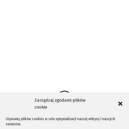
Oszczędzi to czasu i zaangażowania wszystkich osób,
które biorą udział w poszukiwaniach.
KMP W NOWYM SĄCZU
ŹRÓDŁO
Zarządzaj zgodami plików
cookie
Używamy plików cookies w celu optymalizacji naszej witryny i naszych
serwisów.