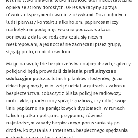
jest nie tylko brawura, lekkomyślność, ale i niedostateczna
opieka ze strony dorosłych. Okres wakacyjny sprzyja
również eksperymentowaniu z używkami. Dużo młodych
ludzi pierwszy kontakt z alkoholem, papierosami czy
narkotykami podejmuje właśnie podczas wakacji,
ponieważ z dala od rodziców czują się niczym
nieskrępowani, a jednocześnie zachęcani przez grupę,
sięgają po to, co niedozwolone.
Mając na względzie bezpieczeństwo najmłodszych, sądeccy
policjanci będą prowadzili
działania profilaktyczno-
edukacyjne
podczas letnich pikników i festynów, gdzie
dzieci będą mogły m.in. wziąć udział w quizach z zakresu
bezpieczeństwa, zobaczyć z bliska policyjne radiowozy,
motocykle, quady i inny sprzęt służbowy, czy odbić swoje
linie papilarne na pamiątkowych dyplomach. W ramach
takich spotkań policjanci przypomną również
najmłodszym zasady bezpiecznego poruszania się po
drodze, korzystania z Internetu, bezpiecznego spędzania
wolnego czasu, w tym nad wodą.