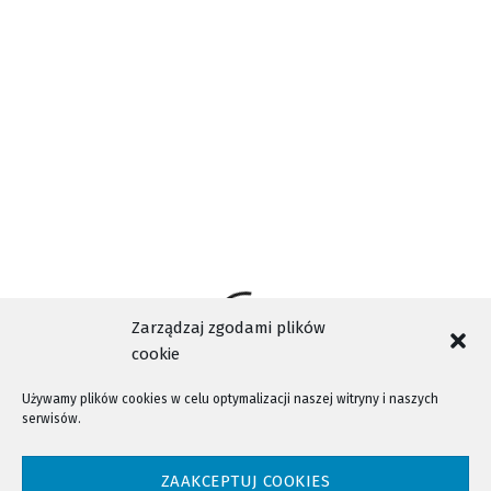
Relacja z obchodów 25. rocznicy kanonizacji bł. Kingi i
wizyty papieża Jana Pawła II w Starym Sączu
Zarządzaj zgodami plików
cookie
Używamy plików cookies w celu optymalizacji naszej witryny i naszych
serwisów.
NTV - Nasza Telewizja Sądecka © 2023 Wszystkie prawa zastrzeżone!
ZAAKCEPTUJ COOKIES