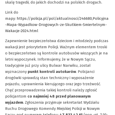
skalę tragedii, do jakich dochodzi na polskich drogach.
Link do
mapy:
https://policja.pl/pol/aktualnosci/246680,Policyjna
-Mapa-Wypadkow-Drogowych-ze-Skutkiem-Smiertelnym-
Wakacje-2024.html
Zapewnienie bezpieczeństwa dzieciom i młodzieży podczas
wakacji jest priorytetem Policji. Ważnym elementem troski
o bezpieczeństwo są kontrole autobusów wiozących je na
letni wypoczynek. Informujemy, że w Nowym Sączu,
tradycyjnie już przy ulicy Bulwar Narwiku, został
wyznaczony
punkt kontroli autokarów
. Policjanci
drogówki sprawdzą stan techniczny i wyposażenie
pojazdu, uprawnienia kierującego oraz jego trzeźwość.
Chęć przeprowadzenia takiej kontroli należy zgłosić
policjantom
co najmniej 48 przed planowanym
wyjazdem
. Zgłoszenia przyjmuje sekretariat Wydziału
Ruchu Drogowego Komendy Miejskiej Policji w Nowym
Sączu pod numerem telefonu
47 833 42 61
(pon.-pt. 7:30-