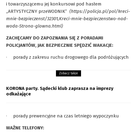
i towarzyszącemu jej konkursowi pod hasłem
„ARTYSTYCZNY przeWODNIK”
(
https://policja.pl/pol/kreci-
mnie-bezpieczenst/32301,Kreci-mnie-bezpieczenstwo-nad-
woda-Strona-glowna.html
)
ZACHĘCAMY DO ZAPOZNANIA SIĘ Z PORADAMI
POLICJANTÓW, JAK BEZPIECZNIE SPĘDZIĆ WAKACJE:
·
porady z zakresu ruchu drogowego dla podróżujących
Zobacz także
KORONA party. Sądecki klub zaprasza na imprezy
odkażające
·
porady prewencyjne na czas letniego wypoczynku
WAŻNE TELEFONY: