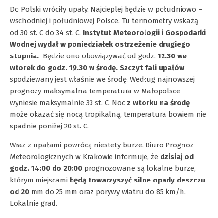
Do Polski wróciły upały. Najcieplej będzie w południowo –
wschodniej i południowej Polsce. Tu termometry wskażą
od 30 st. C do 34 st. C.
Instytut Meteorologii i Gospodarki
Wodnej wydał w poniedziałek ostrzeżenie drugiego
stopnia.
Będzie ono obowiązywać od godz.
12.30 we
wtorek do godz. 19.30 w środę.
Szczyt fali upałów
spodziewany jest właśnie we środę. Według najnowszej
prognozy maksymalna temperatura w Małopolsce
wyniesie maksymalnie 33 st. C. Noc
z wtorku na środę
może okazać się nocą tropikalną, temperatura bowiem nie
spadnie poniżej 20 st. C.
Wraz z upałami powrócą niestety burze. Biuro Prognoz
Meteorologicznych w Krakowie informuje, że
dzisiaj od
godz. 14:00 do 20:00
prognozowane są lokalne burze,
którym miejscami
będą towarzyszyć silne opady deszczu
od 20 m
m do 25 mm oraz porywy wiatru do 85 km/h.
Lokalnie grad.