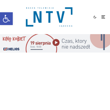
Otwórz pasek narzędzi