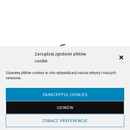
Zarządzaj zgodami plików
cookie
Używamy plików cookies w celu optymalizacji naszej witryny i naszych
serwisów.
NTV - Nasza Telewizja Sądecka © 2023 Wszystkie prawa zastrzeżone!
ZAAKCEPTUJ COOKIES
ODMÓW
Powrót do góry
ZOBACZ PREFERENCJE