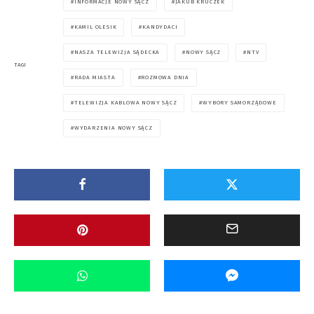
INFORMACJE NOWY SĄCZ
JAKUB KRUCZEK
KAMIL OLESIK
KANDYDACI
NASZA TELEWIZJA SĄDECKA
NOWY SĄCZ
NTV
TAGI
RADA MIASTA
ROZMOWA DNIA
TELEWIZJA KABLOWA NOWY SĄCZ
WYBORY SAMORZĄDOWE
WYDARZENIA NOWY SĄCZ