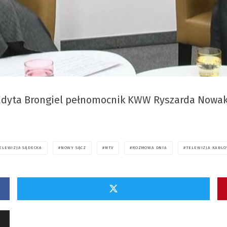
Edyta Brongiel pełnomocnik KWW Ryszarda Nowa
ELEWIZJA SĄDECKA
NOWY SĄCZ
NTV
ROZMOWA DNIA
TELEWIZJA KABLO