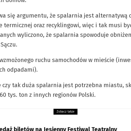
wa się argumentu, że spalarnia jest alternatywą 
termicznej oraz recyklingowi, więc i tak musi by
danych wyliczono, że spalarnia spowoduje obniże
 Sączu.
i wzmożonego ruchu samochodów w mieście (inwest
ych odpadami).
 czy tak duża spalarnia jest potrzebna miastu, s
60 tys. ton z innych regionów Polski.
Zobacz także
edaż biletów na Jesienny Festiwal Teatralny