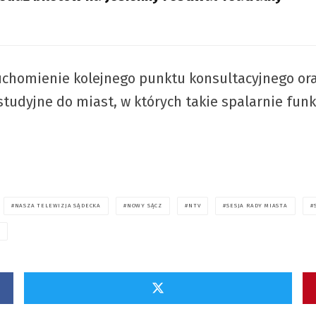
ruchomienie kolejnego punktu konsultacyjnego or
tudyjne do miast, w których takie spalarnie funk
NASZA TELEWIZJA SĄDECKA
NOWY SĄCZ
NTV
SESJA RADY MIASTA
Z