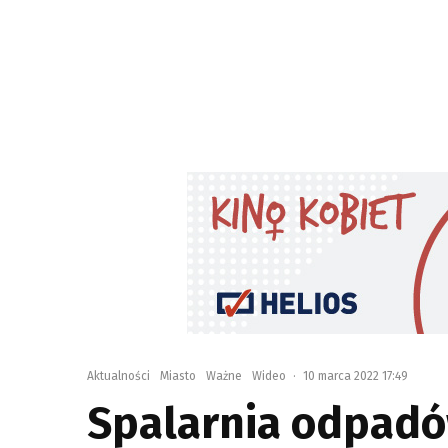
Aktualności
Miasto
Ważne
Wideo
·
10 marca 2022 17:49
Spalarnia odpadów