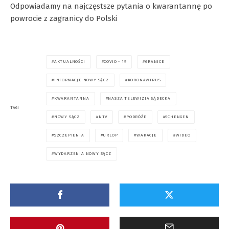
Odpowiadamy na najczęstsze pytania o kwarantannę po
powrocie z zagranicy do Polski
AKTUALNOŚCI
COVID - 19
GRANICE
INFORMACJE NOWY SĄCZ
KORONAWIRUS
KWARANTANNA
NASZA TELEWIZJA SĄDECKA
TAGI
NOWY SĄCZ
NTV
PODRÓŻE
SCHENGEN
SZCZEPIENIA
URLOP
WAKACJE
WIDEO
WYDARZENIA NOWY SĄCZ