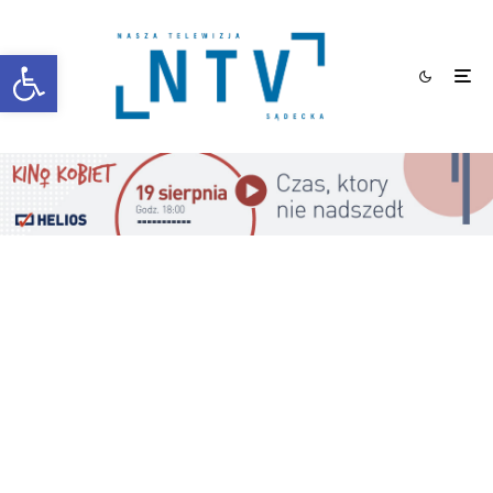
Otwórz pasek narzędzi