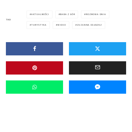
AKTUALNOŚCI
BABA Z GÓR
ROZMOWA DNIA
TAGI
TURYSTYKA
WIDEO
ZUZANNA DŁUGOSZ