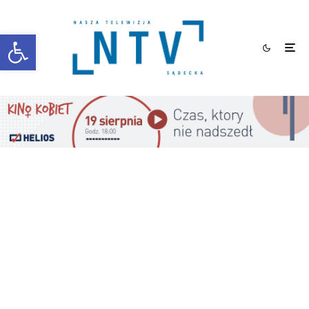
Otwórz pasek narzędzi