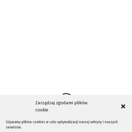
AKTUALNOŚCI
INFORMACJE NOWY SĄCZ
JAN PAWEŁ II
MORD
NASZA TELEWIZJA SĄDECKA
NOWY SĄCZ
TAGI
NTV
PIELGRZYMKA ROWEROWA
TELEWIZJA KABLOWA
WIDEO
WYDARZENIA NOWY SĄCZ
Zarządzaj zgodami plików
cookie
Używamy plików cookies w celu optymalizacji naszej witryny i naszych
serwisów.