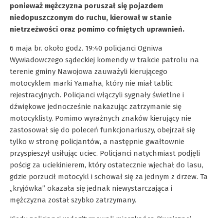
ponieważ mężczyzna poruszał się pojazdem
niedopuszczonym do ruchu, kierował w stanie
nietrzeźwości oraz pomimo cofniętych uprawnień.
6 maja br. około godz. 19:40 policjanci Ogniwa
Wywiadowczego sądeckiej komendy w trakcie patrolu na
terenie gminy Nawojowa zauważyli kierującego
motocyklem marki Yamaha, który nie miał tablic
rejestracyjnych. Policjanci włączyli sygnały świetlne i
dźwiękowe jednocześnie nakazując zatrzymanie się
motocyklisty. Pomimo wyraźnych znaków kierujący nie
zastosował się do poleceń funkcjonariuszy, obejrzał się
tylko w stronę policjantów, a następnie gwałtownie
przyspieszył usiłując uciec. Policjanci natychmiast podjęli
pościg za uciekinierem, który ostatecznie wjechał do lasu,
gdzie porzucił motocykl i schował się za jednym z drzew. Ta
„kryjówka” okazała się jednak niewystarczająca i
mężczyzna został szybko zatrzymany.