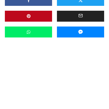
Aktualności
Na Sygnale
Powiat
·
10 maja 2021 09:40