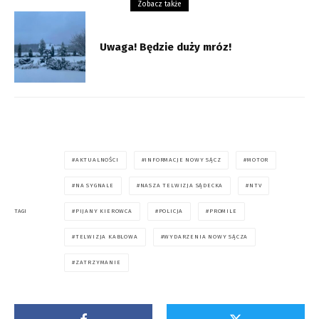
Zobacz także
Uwaga! Będzie duży mróz!
AKTUALNOŚCI
INFORMACJE NOWY SĄCZ
MOTOR
NA SYGNALE
NASZA TELWIZJA SĄDECKA
NTV
PIJANY KIEROWCA
POLICJA
PROMILE
TAGI
TELWIZJA KABLOWA
WYDARZENIA NOWY SĄCZA
ZATRZYMANIE