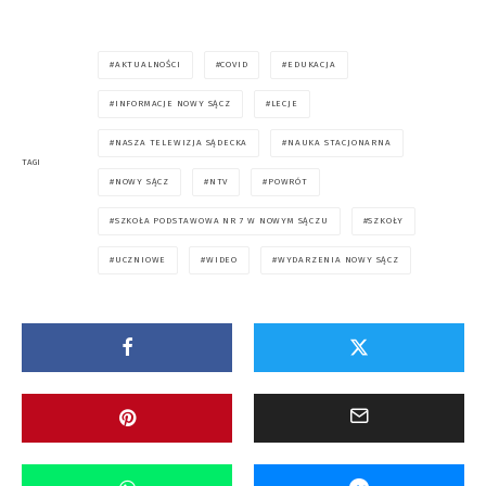
AKTUALNOŚCI
COVID
EDUKACJA
INFORMACJE NOWY SĄCZ
LECJE
NASZA TELEWIZJA SĄDECKA
NAUKA STACJONARNA
TAGI
NOWY SĄCZ
NTV
POWRÓT
SZKOŁA PODSTAWOWA NR 7 W NOWYM SĄCZU
SZKOŁY
UCZNIOWE
WIDEO
WYDARZENIA NOWY SĄCZ