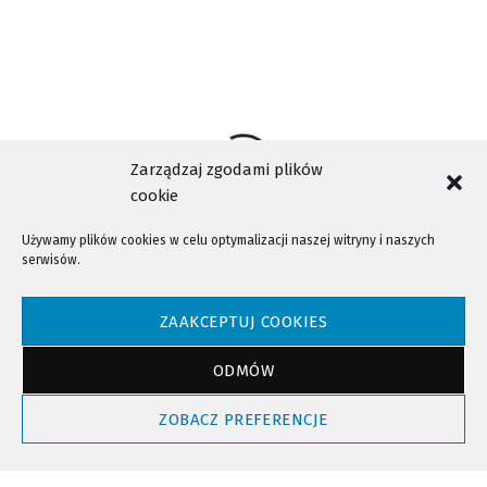
Zarządzaj zgodami plików
cookie
Używamy plików cookies w celu optymalizacji naszej witryny i naszych
serwisów.
NTV - Nasza Telewizja Sądecka © 2023 Wszystkie prawa zastrzeżone!
ZAAKCEPTUJ COOKIES
ODMÓW
Powrót do góry
ZOBACZ PREFERENCJE