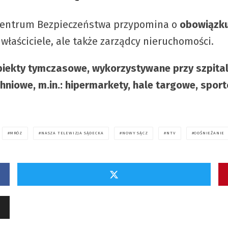
Centrum Bezpieczeństwa przypomina o
obowiązku
 właściciele, ale także zarządcy nieruchomości.
biekty tymczasowe, wykorzystywane przy szpital
hniowe, m.in.: hipermarkety, hale targowe, spor
MRÓZ
NASZA TELEWIZJA SĄDECKA
NOWY SĄCZ
NTV
ODŚNIEŻANIE