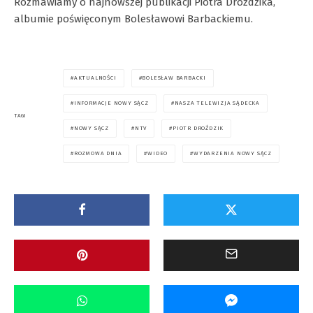
Rozmawiamy o najnowszej publikacji Piotra Droździka,
albumie poświęconym Bolesławowi Barbackiemu.
AKTUALNOŚCI
BOLESŁAW BARBACKI
INFORMACJE NOWY SĄCZ
NASZA TELEWIZJA SĄDECKA
TAGI
NOWY SĄCZ
NTV
PIOTR DROŹDZIK
ROZMOWA DNIA
WIDEO
WYDARZENIA NOWY SĄCZ