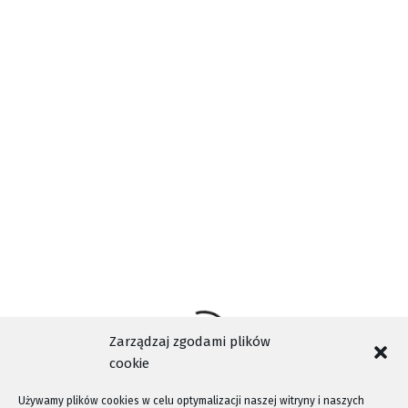
AKTUALNOŚCI
BUDOWA
DROGI
GALERIA
KIEROWCA
MOST
NOWY MOST
POWIAT
TAGI
STAROSTA
STAROSTWO POWIATOWE
UBIAD
Zarządzaj zgodami plików
cookie
Używamy plików cookies w celu optymalizacji naszej witryny i naszych