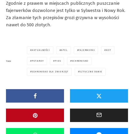
Zgodnie z prawem w miejscach publicznych puszczanie
fajerwerków dozwolone jest tylko w Sylwestra i Nowy Rok.
Za złamanie tych przepisów grozi grzywna w wysokości
nawet do 500 złotych.
AKTUALNOŚCI
APEL
FAJERWERKI
KOT
PETARDY
PIES
SCHRONISKO
TAGI
SCHRONISKO DLA ZWIERZĄT
SZTUCZNE OGNIE