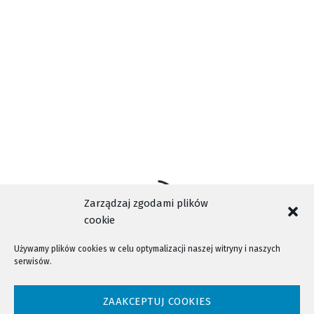
AKTUALNOŚCI
MIASTO
NA SYGNALE
TAGI
NOWY SĄCZ
POLICJA
POWIAT
Zarządzaj zgodami plików
cookie
Używamy plików cookies w celu optymalizacji naszej witryny i naszych
serwisów.
NTV - Nasza Telewizja Sądecka © 2023 Wszystkie prawa zastrzeżone!
ZAAKCEPTUJ COOKIES