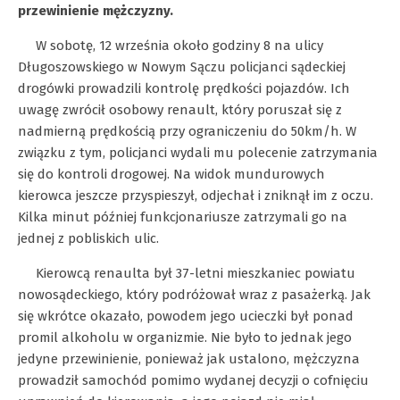
przewinienie mężczyzny.
W sobotę, 12 września około godziny 8 na ulicy
Długoszowskiego w Nowym Sączu policjanci sądeckiej
drogówki prowadzili kontrolę prędkości pojazdów. Ich
uwagę zwrócił osobowy renault, który poruszał się z
nadmierną prędkością przy ograniczeniu do 50km/h. W
związku z tym, policjanci wydali mu polecenie zatrzymania
się do kontroli drogowej. Na widok mundurowych
kierowca jeszcze przyspieszył, odjechał i zniknął im z oczu.
Kilka minut później funkcjonariusze zatrzymali go na
jednej z pobliskich ulic.
Kierowcą renaulta był 37-letni mieszkaniec powiatu
nowosądeckiego, który podróżował wraz z pasażerką. Jak
się wkrótce okazało, powodem jego ucieczki był ponad
promil alkoholu w organizmie. Nie było to jednak jego
jedyne przewinienie, ponieważ jak ustalono, mężczyzna
prowadził samochód pomimo wydanej decyzji o cofnięciu