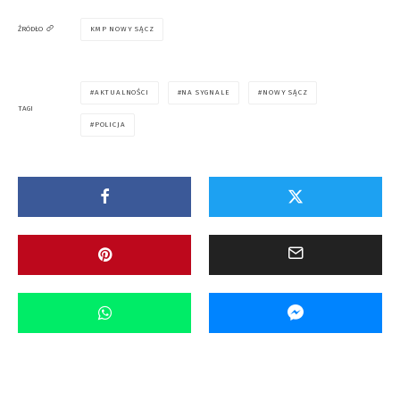
KMP NOWY SĄCZ
ŹRÓDŁO
AKTUALNOŚCI
NA SYGNALE
NOWY SĄCZ
TAGI
POLICJA