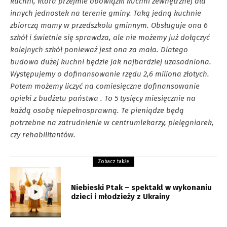
kuchni, która przejmie obowiązki kuchni zewnętrznej dla
innych jednostek na terenie gminy. Taką jedną kuchnie
zbiorczą mamy w przedszkolu gminnym. Obsługuje ona 6
szkół i świetnie się sprawdza, ale nie możemy już dołączyć
kolejnych szkół ponieważ jest ona za mała. Dlatego
budowa dużej kuchni będzie jak najbardziej uzasadniona.
Występujemy o dofinansowanie rzędu 2,6 miliona złotych.
Potem możemy liczyć na comiesięczne dofinansowanie
opieki z budżetu państwa . To 5 tysięcy miesięcznie na
każdą osobę niepełnosprawną. Te pieniądze będą
potrzebne na zatrudnienie w centrumlekarzy, pielęgniarek,
czy rehabilitantów.
Zobacz także
Niebieski Ptak – spektakl w wykonaniu
dzieci i młodzieży z Ukrainy