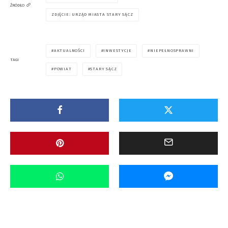
ŹRÓDŁO
ZDJĘCIE: URZĄD MIASTA STARY SĄCZ
AKTUALNOŚCI
INWESTYCJE
NIEPEŁNOSPRAWNI
TAGI
POWIAT
STARY SĄCZ