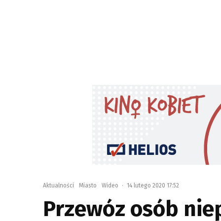
Aktualności
Miasto
Wideo
·
14 lutego 2020 17:52
Przewóz osób nie