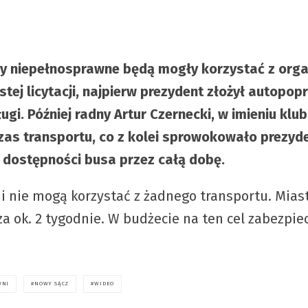
oby niepełnosprawne będą mogły korzystać z org
stej licytacji, najpierw prezydent złożył autopop
gi. Później radny Artur Czernecki, w imieniu kl
 czas transportu, co z kolei sprowokowało prezy
e dostępności busa przez całą dobę.
 nie mogą korzystać z żadnego transportu. Miast
 ok. 2 tygodnie. W budżecie na ten cel zabezpiecz
WNI
NOWY SĄCZ
WIDEO