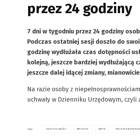
przez 24 godziny
7 dni w tygodniu przez 24 godziny os
Podczas ostatniej sesji doszło do swoi
godzinę wydłużała czas dotępności usłu
kolejną, jeszcze bardziej wydłużającą
jeszcze dalej idącej zmiany, mianowici
Na razie osoby z niepełnosprawnościami
uchwały w Dzienniku Urzędowym, czyli za
AKTUALNOŚCI
MIASTO
MPK
NIEPEŁNOSPRA
TAGI