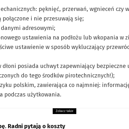
chanicznych: pęknięć, przerwań, wgnieceń czy 
połączone i nie przesuwają się;
z danymi adresowymi;
ionowego ustawienia na podłożu lub wkopania w z
ciwe ustawienie w sposób wykluczający przewróce
 dłoni posiada uchwyt zapewniający bezpieczne 
czonych do tego środków pirotechnicznych!);
języku polskim, zawierająca co najmniej: informac
a podczas użytkowania.
Zobacz także
ę. Radni pytają o koszty