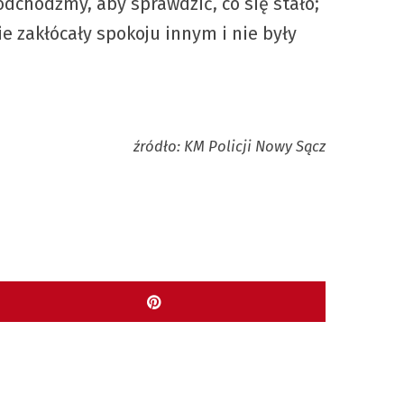
odchodźmy, aby sprawdzić, co się stało;
e zakłócały spokoju innym i nie były
źródło: KM Policji Nowy Sącz