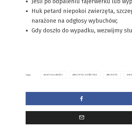
Jeśli po odpaleniu fajerwerku lub wyp
Huk petard niepokoi zwierzęta, szcze
narażone na odgłosy wybuchów;
Gdy doszło do wypadku, wezwijmy słu
AKTUALNOŚCI
BEZPIECZEŃSTWO
MIASTO
NO
TAGI