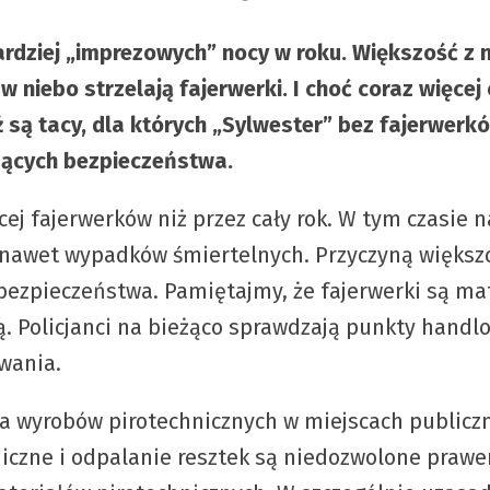
jbardziej „imprezowych” nocy w roku. Większość z
w niebo strzelają fajerwerki. I choć coraz więce
ą tacy, dla których „Sylwester” bez fajerwerkó
zących bezpieczeństwa.
j fajerwerków niż przez cały rok. W tym czasie na
a nawet wypadków śmiertelnych. Przyczyną większo
 bezpieczeństwa. Pamiętajmy, że fajerwerki są 
ą. Policjanci na bieżąco sprawdzają punkty handlo
wania.
 wyrobów pirotechnicznych w miejscach publiczny
niczne i odpalanie resztek są niedozwolone pra