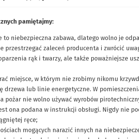
cznych pamiętajmy:
e to niebezpieczna zabawa, dlatego wolno je odp
ie przestrzegać zaleceń producenta i zwrócić uw
arzenia rąk i twarzy, ale także poważniejsze uszk
brać miejsce, w którym nie zrobimy nikomu krzywd
ię drzewa lub linie energetyczne. W pomieszczen
a pożar nie wolno używać wyrobów pirotechniczn
st ona podana w instrukcji obsługi. Nigdy nie p
ągniętej ręce;
nościach mogących narazić innych na niebezpiecz