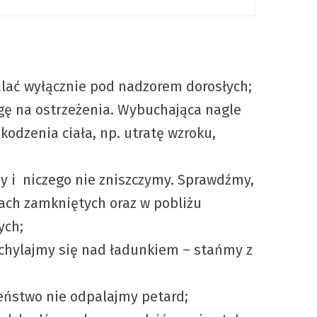
alać wyłącznie pod nadzorem dorosłych;
agę na ostrzeżenia. Wybuchająca nagle
odzenia ciała, np. utratę wzroku,
y i niczego nie zniszczymy. Sprawdźmy,
iach zamkniętych oraz w pobliżu
ych;
ochylajmy się nad ładunkiem – stańmy z
eństwo nie odpalajmy petard;