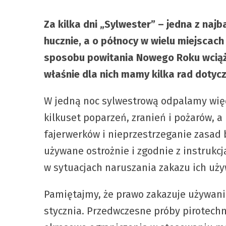
Za kilka dni „Sylwester” – jedna z na
hucznie, a o północy w wielu miejscach 
sposobu powitania Nowego Roku wciąż s
właśnie dla nich mamy kilka rad dotyc
W jedną noc sylwestrową odpalamy więce
kilkuset poparzeń, zranień i pożarów, 
fajerwerków i nieprzestrzeganie zasad
używane ostrożnie i zgodnie z instrukcj
w sytuacjach naruszania zakazu ich uży
Pamiętajmy, że prawo zakazuje używania
stycznia. Przedwczesne próby pirotech