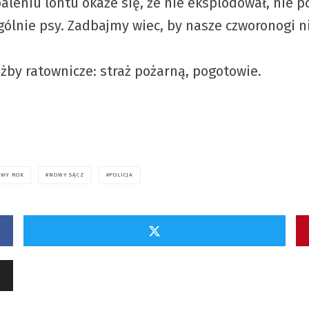
aleniu lontu okaże się, że nie eksplodował, nie p
gólnie psy. Zadbajmy wiec, by nasze czworonogi ni
żby ratownicze: straż pożarną, pogotowie.
WY ROK
NOWY SĄCZ
POLICJA