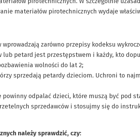
teriałów pirotechnicznych. W szczególnie uzasa
anie materiałów pirotechnicznych wydaje właściw
 wprowadzają zarówno przepisy kodeksu wykrocze
lub petard jest przestępstwem i każdy, kto dopu
ozbawienia wolności do lat 2;
órzy sprzedają petardy dzieciom. Uchroni to najm
powinny odpalać dzieci, które muszą być pod sta
rzetelnych sprzedawców i stosujmy się do instr
nych należy sprawdzić, czy: