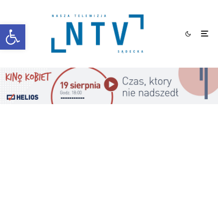
Otwórz pasek narzędzi