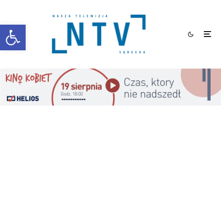
Otwórz pasek narzędzi