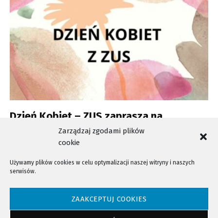
Dzień Kobiet – ZUS zaprasza na
telefoniczne konsultacje ekspertów
Zarządzaj zgodami plików
cookie
Używamy plików cookies w celu optymalizacji naszej witryny i naszych
serwisów.
NTV - Nasza Telewizja Sądecka © 2023 Wszystkie prawa zastrzeżone!
ZAAKCEPTUJ COOKIES