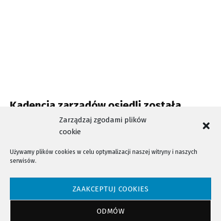
Kadencja zarządów osiedli została
przedłużona do maja
Zarządzaj zgodami plików
cookie
Używamy plików cookies w celu optymalizacji naszej witryny i naszych
serwisów.
NTV - Nasza Telewizja Sądecka © 2023 Wszystkie prawa zastrzeżone!
ZAAKCEPTUJ COOKIES
ODMÓW