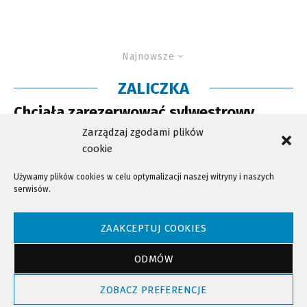
Najnowsze
ZALICZKA
Chciała zarezerwować sylwestrowy
pobyt nad Soliną – została oszukana
Zarządzaj zgodami plików
cookie
Używamy plików cookies w celu optymalizacji naszej witryny i naszych
serwisów.
NTV - Nasza Telewizja Sądecka © 2023 Wszystkie prawa zastrzeżone!
ZAAKCEPTUJ COOKIES
ODMÓW
Powrót do góry
ZOBACZ PREFERENCJE