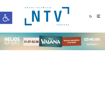
Otwórz pasek narzędzi