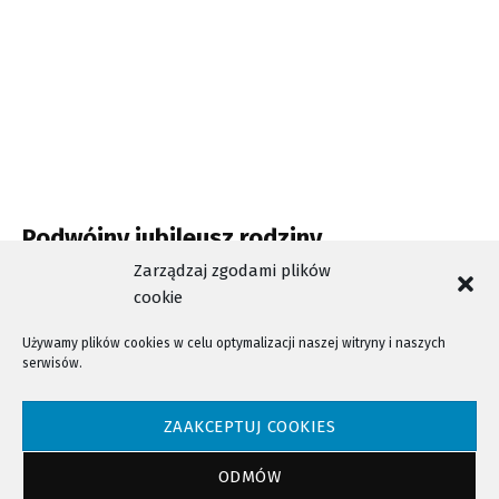
Podwójny jubileusz rodziny
Dobrzańskich, sądeckich zegarmistrzów
Zarządzaj zgodami plików
cookie
Używamy plików cookies w celu optymalizacji naszej witryny i naszych
serwisów.
NTV - Nasza Telewizja Sądecka © 2023 Wszystkie prawa zastrzeżone!
ZAAKCEPTUJ COOKIES
ODMÓW