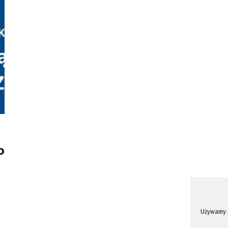
o
Używamy p