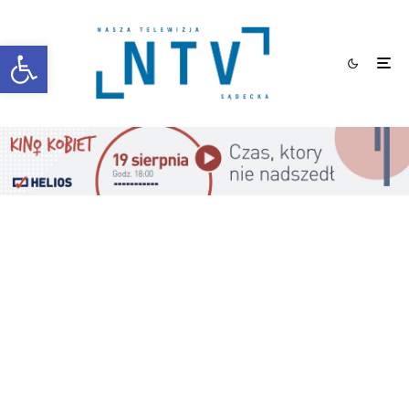
Otwórz pasek narzędzi