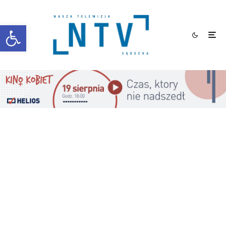
Otwórz pasek narzędzi