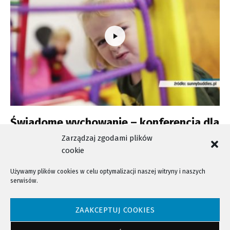
Świadome wychowanie – konferencja dla
nauczycieli i rodziców
Zarządzaj zgodami plików
cookie
Używamy plików cookies w celu optymalizacji naszej witryny i naszych
serwisów.
NTV - Nasza Telewizja Sądecka © 2023 Wszystkie prawa zastrzeżone!
ZAAKCEPTUJ COOKIES