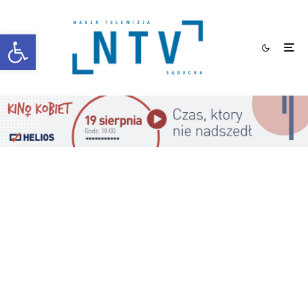
Otwórz pasek narzędzi