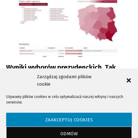
Wyniki wyborów prezydenckich. Tak
głosowali mieszkańcy Sądecczyzny.
Zarządzaj zgodami plików
cookie
Używamy plików cookies w celu optymalizacji naszej witryny i naszych
serwisów.
NTV - Nasza Telewizja Sądecka © 2023 Wszystkie prawa zastrzeżone!
ZAAKCEPTUJ COOKIES
ODMÓW