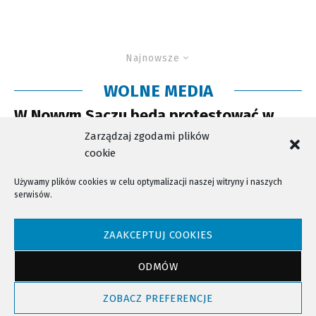
Najnowsze
WOLNE MEDIA
W Nowym Sączu będą protestować w
obronie wolnych mediów
Zarządzaj zgodami plików
cookie
Używamy plików cookies w celu optymalizacji naszej witryny i naszych
serwisów.
NTV - Nasza Telewizja Sądecka © 2023 Wszystkie prawa zastrzeżone!
ZAAKCEPTUJ COOKIES
ODMÓW
Powrót do góry
ZOBACZ PREFERENCJE