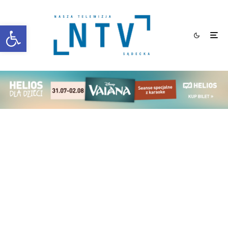
Otwórz pasek narzędzi