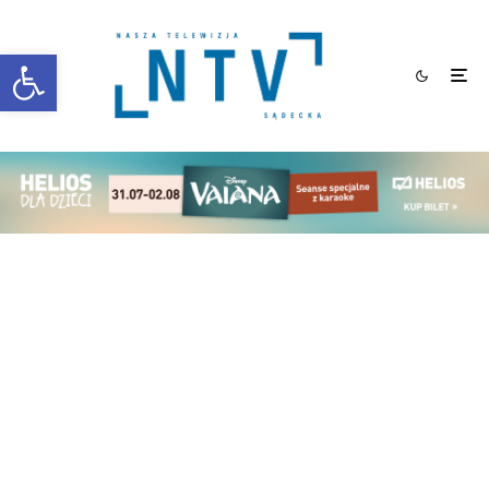
Otwórz pasek narzędzi