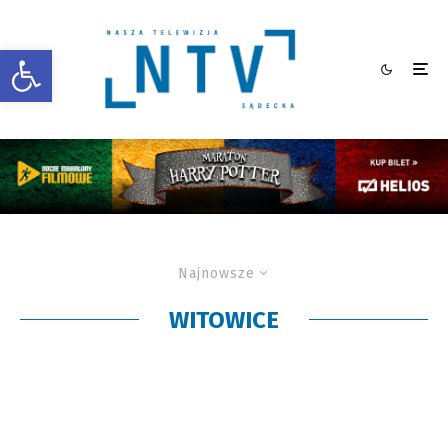
Otwórz pasek narzędzi
Najnowsze
WITOWICE