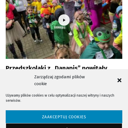
Przedszkolaki z „Danapis” powitały
wiosnę
Zarządzaj zgodami plików
cookie
Używamy plików cookies w celu optymalizacji naszej witryny i naszych
serwisów.
NTV - Nasza Telewizja Sądecka © 2023 Wszystkie prawa zastrzeżone!
ZAAKCEPTUJ COOKIES