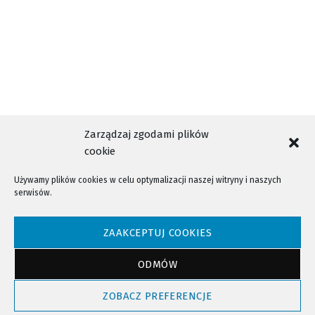
Czym żył Nowy Sącz 14 lat temu…
Zarządzaj zgodami plików
cookie
Używamy plików cookies w celu optymalizacji naszej witryny i naszych
serwisów.
NTV - Nasza Telewizja Sądecka © 2023 Wszystkie prawa zastrzeżone!
ZAAKCEPTUJ COOKIES
ODMÓW
Powrót do góry
ZOBACZ PREFERENCJE