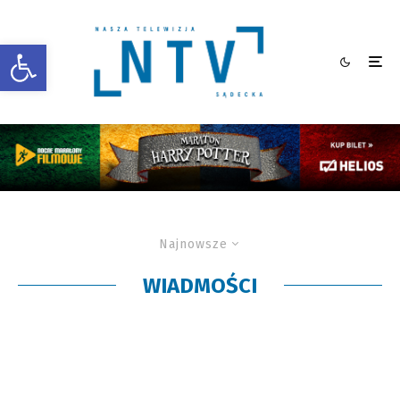
Otwórz pasek narzędzi
Najnowsze
WIADMOŚCI