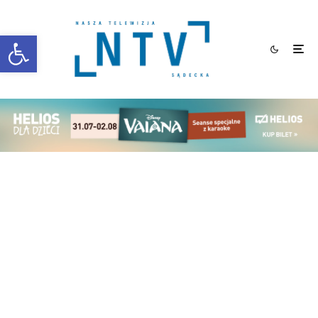
Otwórz pasek narzędzi