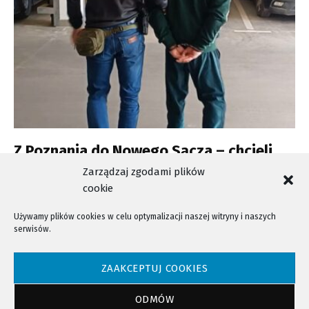
Z Poznania do Nowego Sącza – chcieli
zmusić 46-latka do wzięcia kredytu
Zarządzaj zgodami plików
cookie
Używamy plików cookies w celu optymalizacji naszej witryny i naszych
serwisów.
NTV - Nasza Telewizja Sądecka © 2023 Wszystkie prawa zastrzeżone!
ZAAKCEPTUJ COOKIES
ODMÓW